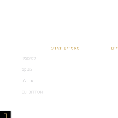
יים
מאמרים ומידע
סטימצקי
גוטקס
ספירלה
ELI BITTON