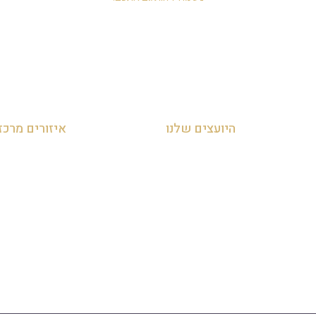
היועצים שלנו
איזורים מרכז
עדי אביהו חמי 054-455-2788
זכיינות במרכז
לאה חמי 054-707-0919
זכיינות בצפון
מאור 050-952-9090
זכיינות בדרום