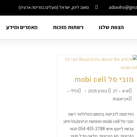
adiaviho@gma
מושב לימן, ישראל (פועלים בפריסה ארצית)
הצוות שלנו
רשתות מזכות
מאמרים ומידע
מובי סל mobi cell
ש ש
27 במרץ 2025
כללי
אין תגובות
הזדמנות לזכיינות בתחום הסלולאר רשת
מובי סל mobi cell מחפשת זכיינים/ות! חייגו
עכשיו לייעוץ אישי 054-455-2788 תנאי
הזכיינות: סוג הזכיינות: מלאה גודל חנות