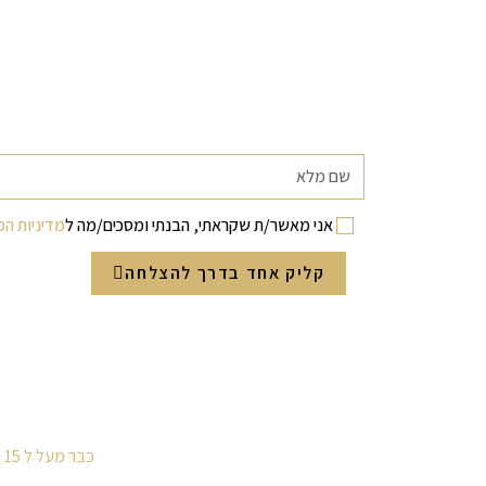
אני מאשר/ת שקראתי, הבנתי ומסכים/מה ל
מדיניות הפ
קליק אחד בדרך להצלחה
כבר מעל ל 15 שנים שאנחנו מלווים זכיינים בדרך להגשמת חלומותיהם, ורשתות בדרך להרחבה ופריסה ארצית.