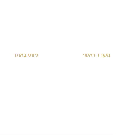
משרד ראשי
ניווט באתר
מושב לימן, הצפון, ישראל
עמוד הבית
054-455-2788
אודות
info@zakyanut.co.il
צור קשר
מדיניות הפרטיות