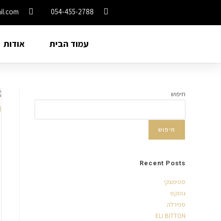
il.com
054-455-2788
עמוד הבית
אודות
חיפוש
חיפוש
Recent Posts
סטימצקי
גוטקס
ספירלה
ELI BITTON