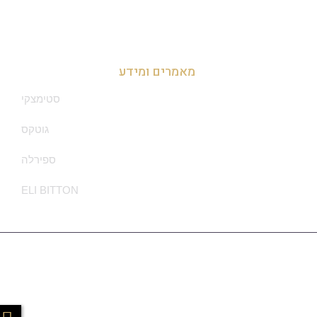
זכיינות בדרום
מאמרים ומידע
סטימצקי
גוטקס
ספירלה
ELI BITTON
מדיניות הפרטיות
Ⓒ Made With ❤ By Sounlimited.co.il - All Rights Are Reserved