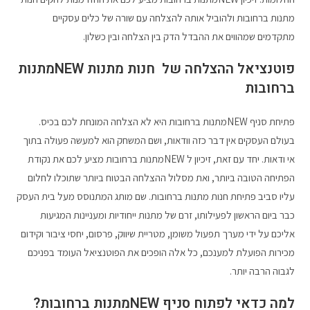
מתנות ברחובות ולהוביל אותה להצלחה עם שורה של כלים עסקיים
מתקדמים שמהווים את ההבדל הדק בין הצלחה ובין כשלון.
פוטנציאל ההצלחה של חנות מתנות NEWמתנות
ברחובות
פתיחת סניף NEWמתנות ברחובות היא לא הצלחה המונחת לכם בכיס.
בעולם העסקים אין דבר כזה וודאות, ושם המשחק הוא למעשה פעולה בתוך
אי ודאות. יחד עם זאת, זיכיון ל NEWמתנות ברחובות מציע לכם את נקודת
הפתיחה הטובה ביותר, ואת מסלול ההצלחה הבטוח ביותר שתוכלו לחלום
עליו סביב פתיחת חנות מתנות ברחובות. שם מותג המתנוסס מעל בית העסק
כבר ביום הראשון לפעילותו, זרם של מתנות ייחודיות ומעניינות המגיעות
אליכם על ידי מערך תפעול משומן, מטריית שיווק, פרסום, יחסי ציבור וקידום
מכירות הפועלת למענכם, כל אלה הופכים את הפוטנציאל העומד בפניכם
לגבוה הרבה יותר.
למה כדאי לפתוח סניף NEWמתנות ברחובות?