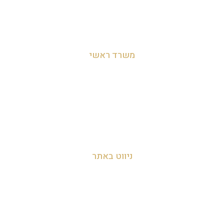
משרד ראשי
מושב לימן, הצפון, ישראל
054-455-2788
info@zakyanut.co.il
ניווט באתר
עמוד הבית
אודות