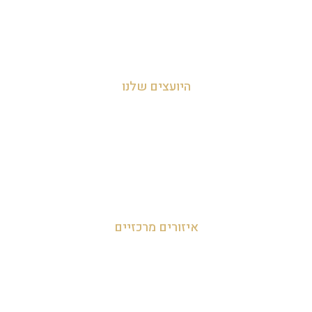
צור קשר
מדיניות הפרטיות
היועצים שלנו
עדי אביהו חמי 054-455-2788
לאה חמי 054-707-0919
מאור 050-952-9090
איזורים מרכזיים
זכיינות במרכז
זכיינות בצפון