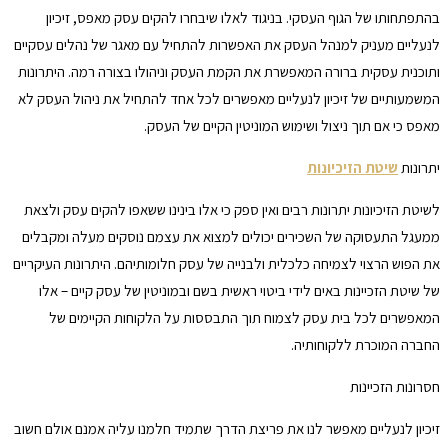
בהתפתחותו של הגוף העסקי. בניגוד לאלו שיבחרו להקים עסק מאפס, זיכיון
לנעליים מעניק למנהל העסק את האפשרות להתחיל עם מאגר של נהלים עסקיים
ותוכנית עסקית ברורה המאפשרת את הקמת העסק וניהולו בצורה רמה. היתרונות
המשמעותיים של זיכיון לנעליים מאפשרים לכל אחד להתחיל את ניהול העסק לא
מאפס כי אם תוך ניצול ושימוש המוניטין הקיים של העסק.
יתרונות
שיטת הזיכיונות
לשיטת הזיכיונות יתרונות רבים ואין ספק כי אלו בינינו ששאפו להקים עסק ולצאת
ממעגל התעסוקה של השכירים יכולים למצוא את עצמם נוסקים מעלה ומקבלים
את הפוש הרצוי לצמיחה כלכלית ולבנייה של עסק חלומותיהם. היתרונות העיקריים
של שיטת הזכיינות באים לידי ביטוי ראשית בשם ובמוניטין של עסק קיים – אלו
המאפשרים לכל בית עסק לצמוח תוך התבססות על הלקוחות הקיימים של
החברה המוכרת ללקוחותיה.
חסרונות הזכיינות
זיכיון לנעליים מאפשר לנו את פריצת הדרך שתמיד חלמנו עליה אמנם אולם חשוב