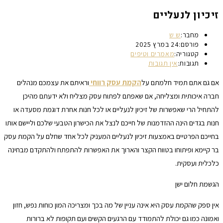
זיכיון לנעליים
מחבר:
ש ש
פורסם:
24 במרץ 2025
קטגוריה:
מאמרים וטיפים
תגובות:
אין תגובות
אם גם אתם תמיד חלמתם על
הקמת עסק רווחי
וראיתם את עצמכם מנהלים
חברה איכותית ומצליחה, אם שאפתם לפתוח עסק מצליח ולא ידעתם מהיכן
להתחיל הרי שאפשרות של זיכיון לנעליים או לכל חנות אחרת דוגמת מסעדה או
חנות בגדים הינה ההזדמנות של חייכם לנצל את הכישרון הטבעי שלכם וליישם אותו
בחייכם הפרטיים באמצעות זיכיון לנעליים המעניק לכל אחד שחלם על הקמת עסק
בר קיימא ופיתוחו בטווח הקצר והארוך את האפשרות להתפתח ולהתקדם מבחינה
כלכלית ועסקית.
הגשמת חלום ישן
אין ספק שהקמת עסק היא אינה עניין של מה בכך ומצריכה המון כוחות נפש, חזון
ואמונה כמו גם יכולת להתמודד עם הרגעים הקשים ועם תקופות לא ברורות