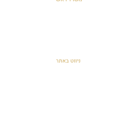
מושב לימן, הצפון, ישראל
054-455-2788
info@zakyanut.co.il
ניווט באתר
עמוד הבית
אודות
צור קשר
מדיניות הפרטיות