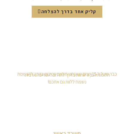
קליק אחד בדרך להצלחה
כבר מעל ל 15 שנים שאנחנו מלווים זכיינים בדרך להגשמת
חלומותיהם, ורשתות בדרך להרחבה ופריסה ארצית.
נשמח ללוות גם אתכם!
משרד ראשי