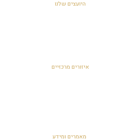
היועצים שלנו
עדי אביהו חמי 054-455-2788
לאה חמי 054-707-0919
מאור 050-952-9090
איזורים מרכזיים
זכיינות במרכז
זכיינות בצפון
זכיינות בדרום
מאמרים ומידע