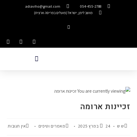
adiaviho@gmail.com
054-455-2788
מושב לימן, ישראל (פועלים בפריסה ארצית)
זכיינות ארומה
ש ש
24 במרץ 2025
מאמרים וטיפים
אין תגובות