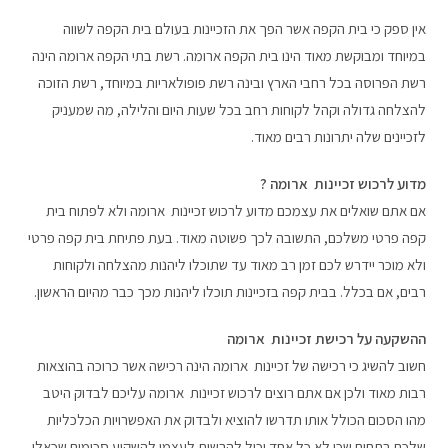
אין ספק כי בית הקפה אשר הפך את הזכיינות בעולם בית הקפה לשווה
במיוחד ומבוקשת מאוד הינו בית הקפה ארומה. רשת בתי הקפה ארומה הינה
רשת הפרוסה בכל רחבי הארץ ובינה רשת פופולאריות במיוחד, רשת הזוכה
להצלחה גדולה וקהל לקוחות רחב בכל שעות היום והלילה, מה שמעניק
לזכיינים שלה יתרונות רבים מאוד.
מדוע לרכוש זכיינות ארומה ?
אם אתם שואלים את עצמכם מדוע לרכוש זכיינות ארומה ולא לפתוח בית
קפה פרטי משלכם, התשובה לכך פשוטה מאוד. בעת פתיחת בית קפה פרטי
ולא מוכר יידרש לכם זמן רב מאוד עד שתוכלו ליהנות מהצלחה ולקוחות
רבים, אם בכלל. בבית קפה בזכיינות תוכלו ליהנות מכך כבר מהיום הראשון.
ההשקעה על רכישת זכיינות ארומה
חשוב להשיג כי רכישה של זכיינות ארומה הינה רכישה אשר כרוכה בהוצאות
רבות מאוד ולכן אם אתם רוצים לרכוש זכיינות ארומה עליכם לבדוק היטב
מהו הסכום הכולל אותו תדרשו להוציא ולבדוק את האפשרויות הכלכליות
שלכם בתחום שכן לא כל אחד יכול להרשות לעצמו להשקיע סכומים שכאלו.