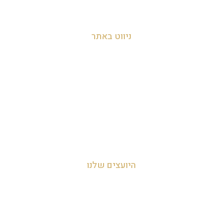
info@zakyanut.co.il
ניווט באתר
עמוד הבית
אודות
צור קשר
מדיניות הפרטיות
היועצים שלנו
עדי אביהו חמי 054-455-2788
לאה חמי 054-707-0919