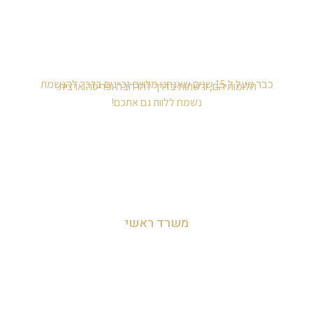
כבר מעל ל 15 שנים שאנחנו מלווים זכיינים בדרך להגשמת
חלומותיהם, ורשתות בדרך להרחבה ופריסה ארצית.
נשמח ללוות גם אתכם!
משרד ראשי
מושב לימן, הצפון, ישראל
054-455-2788