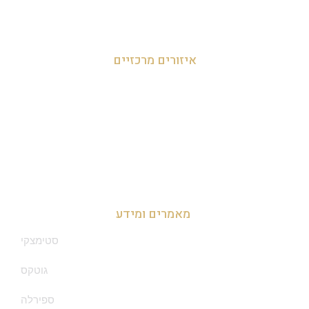
מאור 050-952-9090
איזורים מרכזיים
זכיינות במרכז
זכיינות בצפון
זכיינות בדרום
מאמרים ומידע
סטימצקי
גוטקס
ספירלה