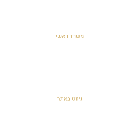
משרד ראשי
מושב לימן, הצפון, ישראל
054-455-2788
info@zakyanut.co.il
ניווט באתר
עמוד הבית
אודות