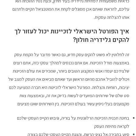
כדאיות משמעותית לפתיחת גלידריה בעיר חולון, וכעת נטל ההוכחה הוא
עליכם, להראות שאתם אכן מסוגלים לקחת את הפוטנציאל הקיים ולתרגם
אותו להצלחה עסקית.
איך הפורטל הישראלי לזכיינות יכול לעזור לך
להקים גלידריה חולון?
זה לחלוטין לא פשוט להקים עסק חדש, גם כאשר מדובר על הקמת עסק
באמצעות מודל הזכיינות. אם אתם נכנסים למהלך עסקי כזה, אתם רוצים
שלצידכם יעמדו אנשי המקצוע הטובים ביותר, שמכירים את עולם הזכיינות
ויכולים להוביל אתכם מהיום הראשון ועד שאתם מביאים את העסק למצב של
יציבות, רווחיות והצלחה. הפורטל הישראלי לזכיינות היא חברה המציעה לכם
סט שלם של שירותים המיועדים לעשות בדיוק את זה, ובאמצעות צוות
מקצוענים בעלי ניסיון עשיר בעולם הזכיינות. בין השירותים שאנו מציעים:
בחינת תכנית הזכיינות הרלוונטית על בוריה, וגיבוש הקייס העסקי שלכם
לקראת פתיחת העסק
סיוע בחבירה אל נציגי הרשת, והצגת הקייס העסקי שלכם בצורה