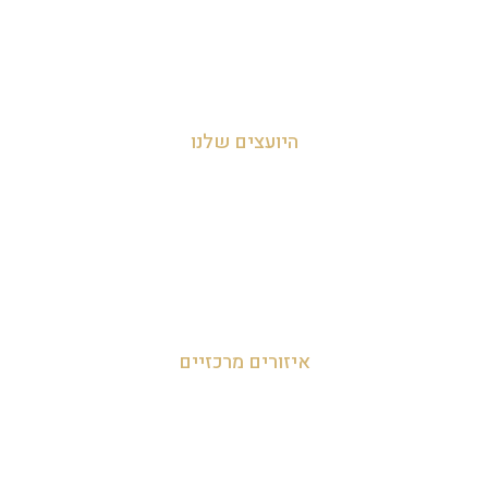
צור קשר
מדיניות הפרטיות
היועצים שלנו
עדי אביהו חמי 054-455-2788
לאה חמי 054-707-0919
מאור 050-952-9090
איזורים מרכזיים
זכיינות במרכז
זכיינות בצפון