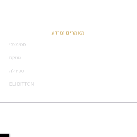
זכיינות בדרום
מאמרים ומידע
סטימצקי
גוטקס
ספירלה
ELI BITTON
מדיניות הפרטיות
Ⓒ Made With ❤ By Sounlimited.co.il - All Rights Are Reserved