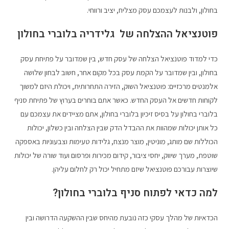
בחולון, ולבנות לעצמכם עסק מצליח, יציב ורווחי.
פוטנציאל ההצלחה של גלידריה בלוברי בחולון
כדי למדוד פוטנציאל הצלחה של עסק חדש, בין שמדובר על פתיחת עסק
בחולון, ובין שמדובר על הקמת עסק בכל מקום אחר, חשוב לבחון שלושה
אלמנטים מרכזיים: פוטנציאל השוק, הזירה התחרותית, ויכולת היזם למשוך
לקוחות חדשים אל העסק החדש. כאשר אתם בוחרים בערוץ של פתיחת סניף
בלוברי בחולון על בסיס זיכיון בלוברי בחולון, אתם מציידים את עצמכם עם
כל אותן יכולות שמהוות את ההבדל הדק שבין הצלחה ובין כשלון, יכולות
הכוללות שם מותג, מוניטין, מוצר מנצח, גלידות טעימות וצבעוניות באספקה
שוטפת, מערך שיווק, יחסי ציבור, קידום מכירות ופרסום ועוד שורה של יכולות
שיוצרות עבורכם פוטנציאל שיזם מתחיל יכול רק לחלום עליהן.
למה כדאי לפתוח סניף בלוברי בחולון?
הכדאיות של מהלך עסקי כזה נובעת מהיחס שבין ההשקעה הדרושה ובין