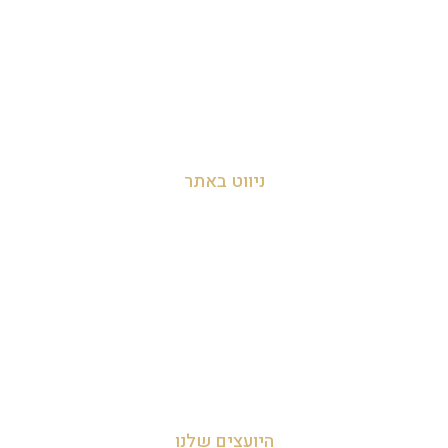
מושב לימן, הצפון, ישראל
054-455-2788
info@zakyanut.co.il
ניווט באתר
עמוד הבית
אודות
צור קשר
מדיניות הפרטיות
היועצים שלנו