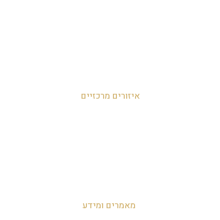
עדי אביהו חמי 054-455-2788
לאה חמי 054-707-0919
מאור 050-952-9090
איזורים מרכזיים
זכיינות במרכז
זכיינות בצפון
זכיינות בדרום
מאמרים ומידע