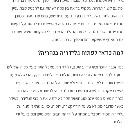
גלידה היא אפשרות מצוינת, נפוצה ונעימה ביותר. סניף של אניתה בנהריה
יכול גם ליצור תחרות עסקית בריאה בין כמה רשתות וגם להכניס קצת עניין
וחידושים לתחום של גלידות בעיר. טעמים חדשים, מוצרים נוספים וכמובן
מחירים אטרקטיביים. זכיינות אניתה בנהריה מאפשרת גם לחשוב על רעיונות
מקוריים וחדשניים וגם לייצג את הנהלת הרשת בפני הלקוחות שיגיעו ויעריכו
את המאמץ שמושקע בהם ובסניף עצמו, כמובן.
למה כדאי לפתוח גלידריה בנהריה?
כפי שכבר הוזכר וכפי שידוע היטב, גלידה היא מאכל האהוב על כל הישראלים
כמעט. למרות שישנה סברה רווחת שגלידה אוכלים רק בקיץ, הרי שלא מעט
אנשים אוהבים לאכול גם בחורף ולא יוותרו על המנה היומית או השבועית
אפילו כשקר ויורד גשם. זו הסיבה שבגינה כדאי לחשוב על זיכיון לאניתה
בנהריה פשוט מפני שגם מזג האוויר הקר לא ירתיע את חובבי הגלידה, בעיקר
כאשר מדובר ממילא בעונת חורף קצרה, יחסית, כאן בישראל. סניף של
גלידריה תמיד יתקבל בשמחה על ידי התושבים המקומיים וכמובן על ידי
הילדים.