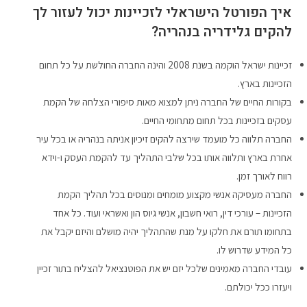
איך הפורטל הישראלי לזכיינות יכול לעזור לך
להקים גלידריה בנהריה?
זכיינות ישראל הוקמה בשנת 2008 והינה החברה החולשת על כל תחום
הזכיינות בארץ.
בקורות החיים של החברה ניתן למצוא מאות סיפורי הצלחה של הקמת
עסקים בזכיינות בכל תחום מתחומי החיים.
החברה תלווה כל מועמד שירצה להקים זיכיון אניתה בנהריה או בכל עיר
אחרת בארץ ותלווה אותו בכל שלבי התהליך עד להקמת העסק ו-וידא
רווח לאורך זמן.
החברה מעסיקה אנשי מקצוע מומחים ומנוסים בכל תהליך הקמת
הזכיינות – עורכי דין, רואי חשבון, אנשי גיוס הון ואשראי ועוד. כל אחד
בתחומו תורם את חלקו על מנת שהתהליך יהיה מושלם והיזם יקבל את
כל המידע שדרוש לו.
עובדי החברה מאמינים שלכל יזם יש את הפוטנציאל להצליח בתור זכיין
ויעזרו ככל יכולתם.