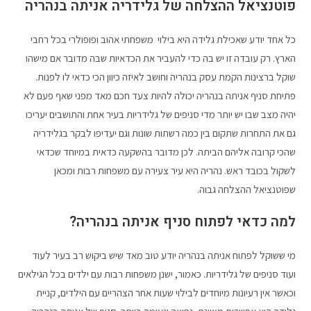
פוטנציאל ההצלחה של גלידריה אניתה בנהריה
כל אחד יודע שאכילת גלידה היא בילוי משפחתי אהוב ופופולרי בכל רחבי
הארץ. רק עובדה זו יש בה כדי להעביר את הכדאיות שבה מדובר אם מישהו
שוקל ברצינות הקמת עסק בנהריה וחושב לאיזה כיוון הכי כדאי לו לפנות.
פתיחת סניף אניתה בנהריה יכולה להיות צעד חכם מאד מפני שאף פעם לא
יהיה מצב שבו יש יותר מדי סניפים של גלידריות בעיר אחת והתושבים יעריכו
גם את התחרות שתקום בין כמה רשתות שונות וגם יעדיפו לבקר בגלידריה
שהכי קרובה אליהם הביתה. לכן מדובר בהשקעה כדאית במיוחד שכדאי
לשקול בכובד ראש. נהריה היא עיר צעירה עם משפחות רבות ומכאן
שפוטנציאל ההצלחה גבוה.
למה כדאי לפתוח סניף אניתה בנהריה?
מי ששוקל לפתוח אניתה בנהריה יודע טוב מאד שיש ביקוש רב בעיר לעוד
ועוד סניפים של גלידריות. כאמור, ישנן משפחות רבות עם ילדים בכל הגילאים
וכאשר אין רעיונות מיוחדים לבילוי שעות אחר הצהריים עם הילדים, קניית