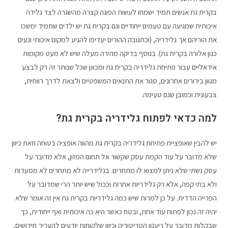
בקרית גת אנשים תמיד ישמחו לעשות הפוגה קצרה מהשגרה לצד גלידה
איכותית שמגיעה עם טעמים ייחודיים וגם בקרית גת יש ילדים שתמיד ימשכו
את הוריהם אך גלידריה, (וכתגובה ההורים יעדיפו להגיע למקום איכותי ונעים
כגון אלורה בקרית גת). בנוסף בדיקה מהירה מעלה שיש לא מעט מקומות
אידאליים עבור פתיחת גלידריה בקרית גת ומכאן שכל שנותר זה רק לבצע
מגוון בירורים אחרונים, סגור את התנאים המשפטיים ולצאת לדרך רווחית,
צבעונית וכמובן שגם טעימה.
למה כדאי לפתוח גלידריה בקרית גת?
יש להבין שאופציית פתיחת גלידריה בקרית גת מהווה אופציה בטוחה וזאת כיוון
שלא מדובר על עוד הקמת עסק שקשור אל תחום המזון, אלא מדובר על
עסק נשתי שלא ניתן למצוא לו מתחרים. בגלידרייה לא מתחרים לא מסעדות
ולא בתי קפה, אלא רק גלידריות אחרות וככול שיש יותר הרי שמדובר על
הפרייה הדדית. על כן למרות שיש כמה גלידריות בקרית גת אין זה אומר שלא
יהיה זה נכון לפתוח עוד אחת, ובטח כאשר היא כה איכותית ואף ייחודית, כך
שבקלות מדובר על ריענון הטריטוריה וכיוון שלקוחות יודעים להעריך חידושים,