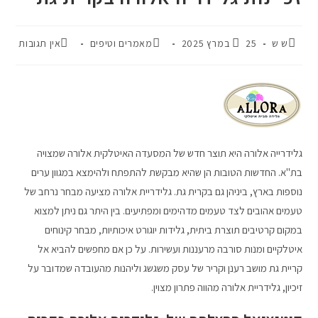
ש ש
25 במרץ 2025
מאמרים וטיפים
אין תגובות
גלידרייה אלורה היא תוצר חדש של המסעדה האיטלקית אלורה שמצויה
בת"א. החדשות הטובות הן שהיא מבקשת להתפתח ולהימצא במגוון ערים
נוספות בארץ, ביניהן גם בקרית גת. גלידריית אלורה מציעה מבחר נרחב של
טעמים אהובים לצד טעמים מדהימים ומפתיעים. בין היתר גם ניתן למצוא
במקום קרטיבים תוצרת ביתית, גלידות יוגורט איכותיות, מבחר קינוחים
איטלקיים ומנות סורבה מרעננות ועשירות. על כן אם מחפשים להביא אל
קריית גת מושב רענן וקריר של עסק משגשג וליהנות מהעובדה שמדובר על
זיכיון, גלידריית אלורה מהווה פתרון מצוין.