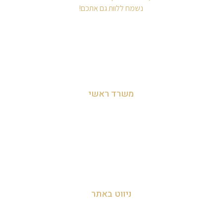
נשמח ללוות גם אתכם!
משרד ראשי
מושב לימן, הצפון, ישראל
054-455-2788
info@zakyanut.co.il
ניווט באתר
עמוד הבית