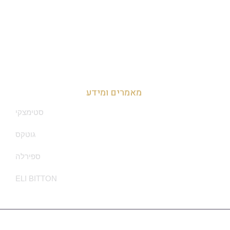
זכיינות במרכז
זכיינות בצפון
זכיינות בדרום
מאמרים ומידע
סטימצקי
גוטקס
ספירלה
ELI BITTON