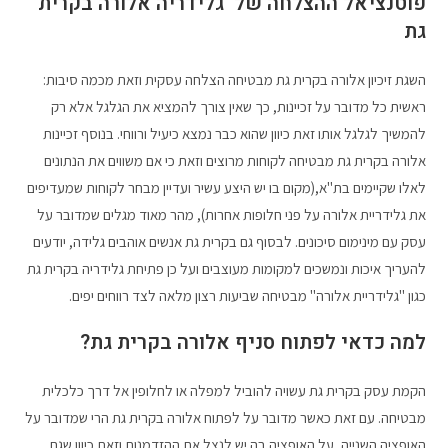
פוטנציאל ההצלחה של גלידריה אלורה בקרית
גת
השגת זיכיון אלורה בקרית גת מבטיחה הצלחה עסקית וזאת מכמה סיבות:
ראשית כל מדובר על זכיינות, כך שאין צורך להמציא את הגלגל אלא רק
להמשיך לגלגל אותו זאת כיוון שהוא כבר נמצא כיעיל ורווחי. בנוסף זכיינות
אלורה בקרית גת מבטיחה לקוחות מרוצים וזאת כי אם משווים את הנתונים
לאלו שקיימים בת"א,(מקום בו יש היצע עשיר ועדיין מבחר לקוחות שמעדיפים
את גלידריית אלורה על פני חלופות אחרות), מהר מאוד מגלים שמדובר על
עסק עם מינימום סיכונים. לבסוף גם בקרית גת אנשים אוהבים גלידה, יודעים
להעריך איכות ונמשכים למקומות מעוצבים ועל כן פתיחת גלידריה בקרית גת
כגון "גלידריית אלורה" מבטיחה שביעות רצון מלאה לצד רווחים יפים.
למה כדאי לפתוח סניף אלורה בקרית גת?
הקמת עסק בקרית גת עשויה להוביל למפלה או לחלופין אל דרך כלכלית
מבטיחה. עם זאת כאשר מדובר על לפתוח אלורה בקרית גת הרי שמדובר על
האופציה השנייה, על האופציה בה יש לנצל את ההזדמנות וזאת כיוון שגם