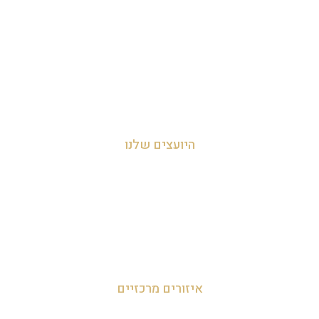
אודות
צור קשר
מדיניות הפרטיות
היועצים שלנו
עדי אביהו חמי 054-455-2788
לאה חמי 054-707-0919
מאור 050-952-9090
איזורים מרכזיים