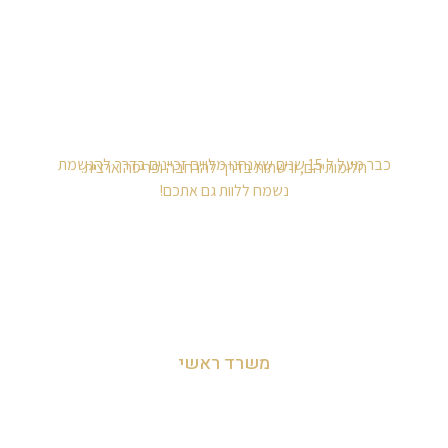
כבר מעל ל 15 שנים שאנחנו מלווים זכיינים בדרך להגשמת
חלומותיהם, ורשתות בדרך להרחבה ופריסה ארצית.
נשמח ללוות גם אתכם!
משרד ראשי
מושב לימן, הצפון, ישראל