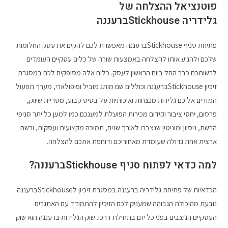
פוטנציאל ההצלחה של
גלידריה Stickhouseברעננה
פתיחת סניף Stickhouseברעננה מאפשרת לכם להקים את עסק החלומות
שלכם ולהניע אותו להצלחה באמצעות שורה של כלים עסקיים העומדים
לרשותכם כבר החל ביום הראשון לעסק. כלים אלה מסופקים לכם במסגרת
זיכיון Stickhouseברעננה וכוללים שם מותג מוביל ופופולארי, מערך תפעול
המזרים אליכם גלידות מנצחות ואיכותיות על בסיס קבוע, מטריית שיווק,
פרסום, יחסי ציבור וקידום מכירות הפועלת למענכם כמו למען כל יתר סניפי
הרשת, ניסיון ומוניטין שנצברו לאורך שנים, תמיכה מקצועית ועסקית, ורשת
ארצית אחת גדולה שעומדת מאחוריכם ודוחפת אתכם להצלחה.
למה כדאי לפתוח סניף Stickhouseברעננה?
הכדאיות של פתיחת גלידריה ברעננה במסגרת זיכיון לStickhouseברעננה
נובעת מהיכולת הגבוהה שמעניק לכם הזיכיון להתמודד עם האתגרים
העסקיים הניצבים בפני כל יזם בתחילת דרכו. שוק הגלידות ברעננה הוא שוק