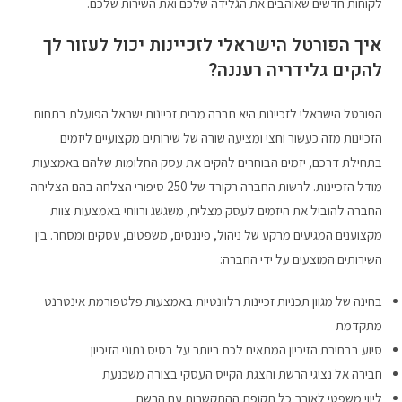
לקוחות חדשים שאוהבים את הגלידה שלכם ואת השירות שלכם.
איך הפורטל הישראלי לזכיינות יכול לעזור לך
להקים גלידריה רעננה?
הפורטל הישראלי לזכיינות היא חברה מבית זכיינות ישראל הפועלת בתחום
הזכיינות מזה כעשור וחצי ומציעה שורה של שירותים מקצועיים ליזמים
בתחילת דרכם, יזמים הבוחרים להקים את עסק החלומות שלהם באמצעות
מודל הזכיינות. לרשות החברה רקורד של 250 סיפורי הצלחה בהם הצליחה
החברה להוביל את היזמים לעסק מצליח, משגשג ורווחי באמצעות צוות
מקצוענים המגיעים מרקע של ניהול, פיננסים, משפטים, עסקים ומסחר. בין
השירותים המוצעים על ידי החברה:
בחינה של מגוון תכניות זכיינות רלוונטיות באמצעות פלטפורמת אינטרנט
מתקדמת
סיוע בבחירת הזיכיון המתאים לכם ביותר על בסיס נתוני הזיכיון
חבירה אל נציגי הרשת והצגת הקייס העסקי בצורה משכנעת
ליווי משפטי לאורך כל תקופת ההתקשרות עם הרשת