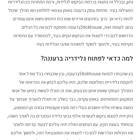
נתון, ובכלל זה נתונות בו רמת הביקוש לגלידות, ורמת התחרות בין הגלידריות
הפעילות בעיר. פתיחת עסק ברעננה באופן עצמאי לחלוטין הוא מהלך שיכול
להיות כדאי אך כרוך בסיכונים אדירים שמרבית היזמים פשוט אינם עומדים
בהם. לעומת זאת, Stickhouseברעננה מספקת לכם את כל הכלים
הדרושים לכם כדי למצות את הביקוש הקיים בעיר, להתמודד עם התחרות
הקיימת בעיר, ולהפוך למוקד למשיכת אוהבי הגלידות בעיר.
למה כדאי לפתוח גלידריה ברעננה?
בין שתבחרו לפתוח Stickhouseברעננה, ובין שתבחרו בכל מודל אחר
להקמת גלידריית החלומות שלכם, יהיה עליכם לבחון את הכדאיות של
המהלך העסקי שאותו אתם מבצעים, ואת זה תוכלו לעשות בסיוע של אנשי
המקצוע המתאימים. באופן עקרוני, כבר בשלב זה תוכלו להעריך שבתוך עיר
המונה עשרות אלפי תושבים בעלי רמה סוציו אקונומית גבוהה מן הממוצע,
ניתן יהיה למצוא ביקוש לעשרות אלפי גביעי גלידה הנמכרים בה לאורך השנה,
ובמיוחד בעונת הקיץ. עם הנתונים האלה יהיה עליכם לצעוד קדימה ולאתר
את היכולות הנדרשות לכם כדי למצות את הפוטנציאל הזה, ולמשוך אליכם