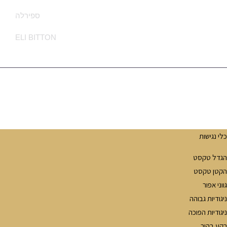
ספירלה
ELI BITTON
מדיניות הפרטיות
Ⓒ Made With ❤ By Sounlimited.co.il - All Rights Are Reserved
לי נגישות
גדל טקסט
קטן טקסט
וני אפור
יגודיות גבוהה
יגודיות הפוכה
קע בהיר