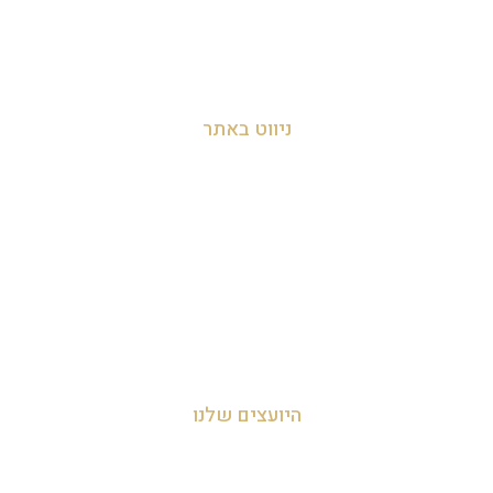
054-455-2788
info@zakyanut.co.il
ניווט באתר
עמוד הבית
אודות
צור קשר
מדיניות הפרטיות
היועצים שלנו
עדי אביהו חמי 054-455-2788