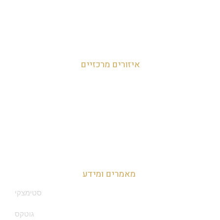
לאה חמי 054-707-0919
מאור 050-952-9090
איזורים מרכזיים
זכיינות במרכז
זכיינות בצפון
זכיינות בדרום
מאמרים ומידע
סטימצקי
גוטקס