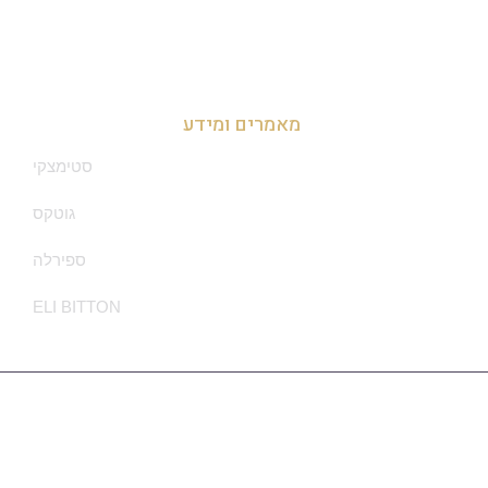
זכיינות בדרום
מאמרים ומידע
סטימצקי
גוטקס
ספירלה
ELI BITTON
מדיניות הפרטיות
Ⓒ Made With ❤ By Sounlimited.co.il - All Rights Are Reserved