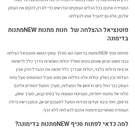
המציידת אתכם בכל הכלים העסקיים הנדרשים כדי לא רק להקים את העסק
שלכם, אלא גם להוביל אותו להצלחה.
פוטנציאל ההצלחה של חנות מתנות NEWמתנות
בדימונה
פתיחת סניף NEWמתנות בדימונה הוא מהלך עסקי הנושא פוטנציאל הצלחה
גבוה פשוט מכיוון שאתם נהנים משלל יכולות השמורות בדרך כלל לרשתות
ארציות גדולות בלבד, יכולות שבדרך כלל מהוות את ההבדל הדק שבין
הצלחה ובין כשלון. יכולות אלה כוללות שם מותג מוביל המתנוסס מעל פתח
העסק כבר החל ביום הראשון של הפעילות, מערך תפעול המזרים אליכם
מלאי של מתנות ייחודיות, מעניינות ומגוונות על בסיס קבוע, מערך שיווק,
פרסום, יחסי ציבור וקידום מכירות הפועל למענכם יום יום, וכמובן רשת גדולה
העומדת מאחוריכם ודוחפת אתכם להצלחה ללא הרף.
למה כדאי לפתוח סניף NEWמתנות בדימונה?