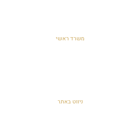
משרד ראשי
מושב לימן, הצפון, ישראל
054-455-2788
info@zakyanut.co.il
ניווט באתר
עמוד הבית
אודות