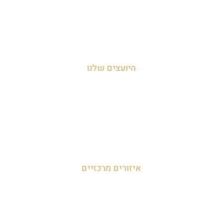
צור קשר
מדיניות הפרטיות
היועצים שלנו
עדי אביהו חמי 054-455-2788
לאה חמי 054-707-0919
מאור 050-952-9090
איזורים מרכזיים
זכיינות במרכז
זכיינות בצפון