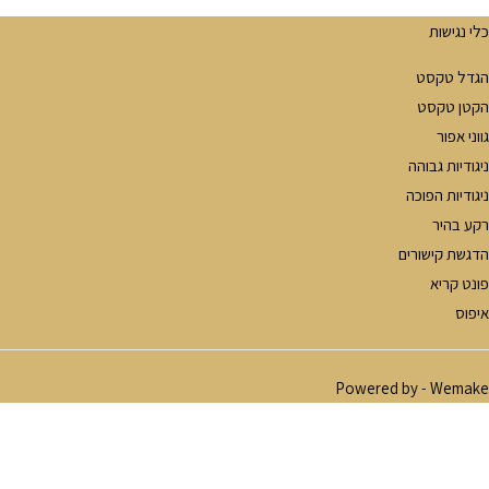
לי נגישות
גדל טקסט
קטן טקסט
וני אפור
יגודיות גבוהה
יגודיות הפוכה
קע בהיר
דגשת קישורים
ונט קריא
יפוס
Powered by -
Wemak