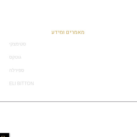
זכיינות בדרום
מאמרים ומידע
סטימצקי
גוטקס
ספירלה
ELI BITTON
מדיניות הפרטיות
Ⓒ Made With ❤ By Sounlimited.co.il - All Rights Are Reserved