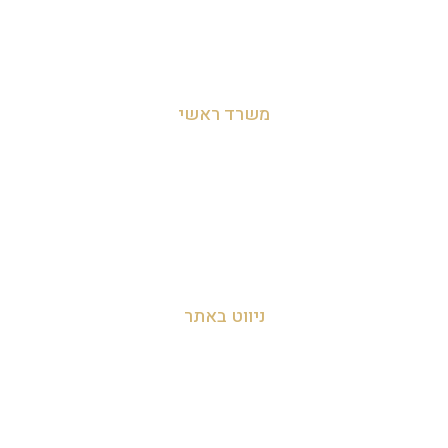
משרד ראשי
מושב לימן, הצפון, ישראל
054-455-2788
info@zakyanut.co.il
ניווט באתר
עמוד הבית
אודות