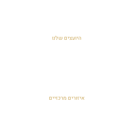
צור קשר
מדיניות הפרטיות
היועצים שלנו
עדי אביהו חמי 054-455-2788
לאה חמי 054-707-0919
מאור 050-952-9090
איזורים מרכזיים
זכיינות במרכז
זכיינות בצפון