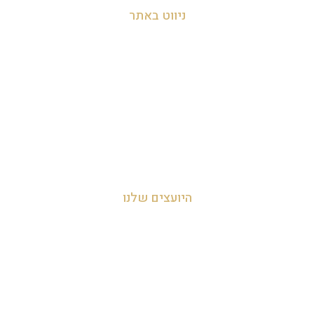
ניווט באתר
עמוד הבית
אודות
צור קשר
מדיניות הפרטיות
היועצים שלנו
עדי אביהו חמי 054-455-2788
לאה חמי 054-707-0919
מאור 050-952-9090