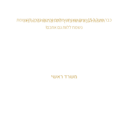
כבר מעל ל 15 שנים שאנחנו מלווים זכיינים בדרך להגשמת
חלומותיהם, ורשתות בדרך להרחבה ופריסה ארצית.
נשמח ללוות גם אתכם!
משרד ראשי
מושב לימן, הצפון, ישראל
054-455-2788
info@zakyanut.co.il