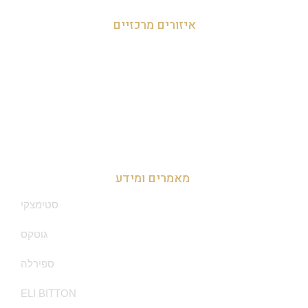
איזורים מרכזיים
זכיינות במרכז
זכיינות בצפון
זכיינות בדרום
מאמרים ומידע
סטימצקי
גוטקס
ספירלה
ELI BITTON