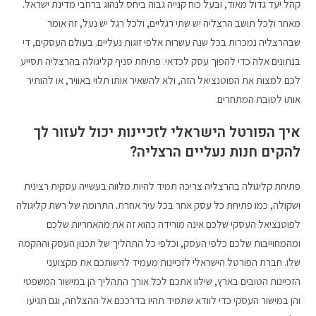
קהל יעד גדול מאוד, ובעל כוח קנייה גבוה ביחס לנהוג ברחבי מדינת ישראל.
מאחר ולכל תושב הרצליה יש שתי רגליים, ולכל רגל יש נעל, זה אומר
שבהרצליה נמכרות בכל שנה עשרות אלפי זוגות נעליים. בעולם העסקים, די
בנתונים אלה כדי להפוך עסק לכדאי. פתיחת סניף קליגולה בהרצליה תסייע
לכם למצות את הפוטנציאל הזה, ולא להשאיר אותו תלוי באוויר, או להותיר
אותו לטובת המתחרים.
איך הפורטל הישראלי לזכיינות יכול לעזור לך
להקים חנות נעליים הרצליה?
פתיחת קליגולה בהרצליה צריכה תמיד להיות מלווה בעשייה עסקית רצינית
ושקולה, כמו פתיחת כל עסק אחר בכל עיר אחרת. התרומה של רשת קליגולה
לפוטנציאל העסקי שלכם אינה מורידה כהוא זה את מהאחריות שלכם
ומהמחוייבות שלכם כלפי העסק, וכלפי כל התהליך של תכנון העסק וההקמה
שלו. חברת הפורטל הישראלי לזכיינות מעמיד לרשותכם את מקצועני
הזכיינות הטובים בארץ, שילוו אתכם לכל אורך התהליך הן במישור המשפטי
והן במישור העסקי כדי לוודא שתמיד תהיו בדרככם אל ההצלחה, וגם תגיעו