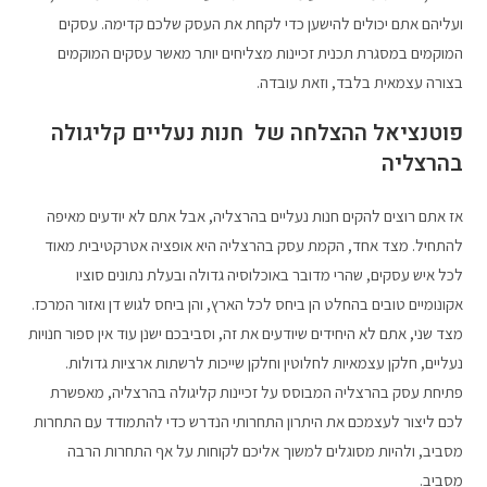
ועליהם אתם יכולים להישען כדי לקחת את העסק שלכם קדימה. עסקים
המוקמים במסגרת תכנית זכיינות מצליחים יותר מאשר עסקים המוקמים
בצורה עצמאית בלבד, וזאת עובדה.
פוטנציאל ההצלחה של חנות נעליים קליגולה
בהרצליה
אז אתם רוצים להקים חנות נעליים בהרצליה, אבל אתם לא יודעים מאיפה
להתחיל. מצד אחד, הקמת עסק בהרצליה היא אופציה אטרקטיבית מאוד
לכל איש עסקים, שהרי מדובר באוכלוסיה גדולה ובעלת נתונים סוציו
אקונומיים טובים בהחלט הן ביחס לכל הארץ, והן ביחס לגוש דן ואזור המרכז.
מצד שני, אתם לא היחידים שיודעים את זה, וסביבכם ישנן עוד אין ספור חנויות
נעליים, חלקן עצמאיות לחלוטין וחלקן שייכות לרשתות ארציות גדולות.
פתיחת עסק בהרצליה המבוסס על זכיינות קליגולה בהרצליה, מאפשרת
לכם ליצור לעצמכם את היתרון התחרותי הנדרש כדי להתמודד עם התחרות
מסביב, ולהיות מסוגלים למשוך אליכם לקוחות על אף התחרות הרבה
מסביב.