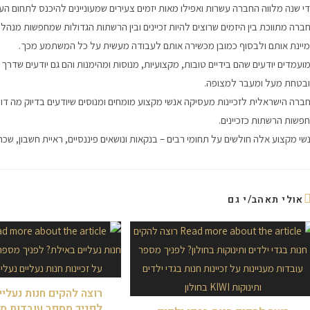
י שנה מלווה החברה עשרות ואפילו מאות יזמים צעירים שמעוניינים להיכנס לתחום הע
ברה מתווכת בין היזמים שרוצים להיות זכיינים ובין הרשתות הגדולות שמחפשות מנהלי
יינת אותם ולבסוף כמובן מכשירה אותם לעבודה מעשית על כל המשתמע מכך.
ועמדים יודעים שהם בידיים טובות, מקצועיות, מנוסות ומהימנות והם גם יודעים ש
בטחת מעל ומעבר למצופה.
ברה הישראלית לזכיינות מעסיקה אנשי מקצוע מומחים ומנוסים שיודעים בדיוק מה דו
פשות הרשתות כזכיינים.
שי מקצוע אלה חולשים על תחומי רבים – בנקאות ונושאים פיננסיים, ראיית חשבון, שכ
אולי תאהב/י גם
רוצה להקים חנות נעלי
לפניך מספר עובדות מע