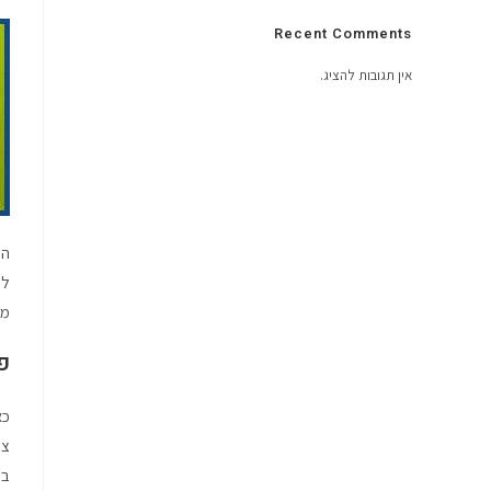
Recent Comments
אין תגובות להציג.
הו
לח
מח
פ
כא
צע
בה