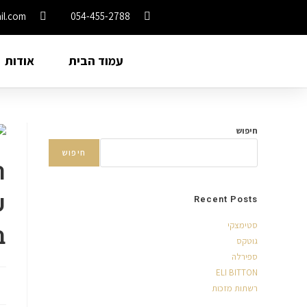
il.com
054-455-2788
עמוד הבית
אודות
חיפוש
חיפוש
ר
ע
Recent Posts
ב
סטימצקי
גוטקס
ספירלה
ELI BITTON
רשתות מזכות