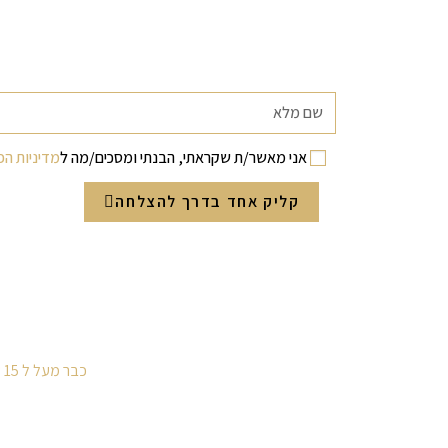
אני מאשר/ת שקראתי, הבנתי ומסכים/מה ל
מדיניות הפ
קליק אחד בדרך להצלחה
כבר מעל ל 15 שנים שאנחנו מלווים זכיינים בדרך להגשמת חלומותיהם, ורשתות בדרך להרחבה ופריסה ארצית.