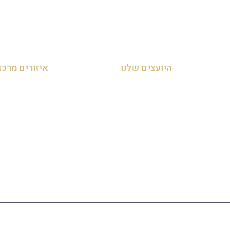
היועצים שלנו
איזורים מרכז
עדי אביהו חמי 054-455-2788
זכיינות במרכז
לאה חמי 054-707-0919
זכיינות בצפון
מאור 050-952-9090
זכיינות בדרום
מדיניות הפרטיות