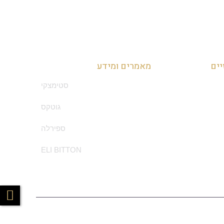
יים
מאמרים ומידע
סטימצקי
גוטקס
ספירלה
ELI BITTON