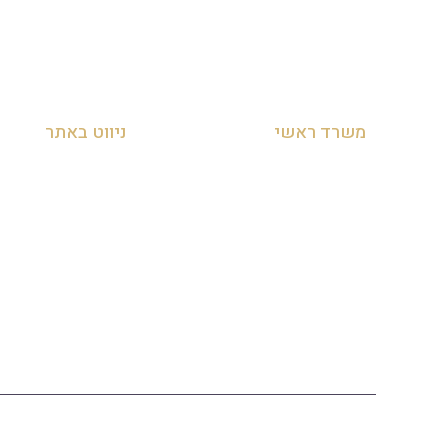
משרד ראשי
ניווט באתר
מושב לימן, הצפון, ישראל
עמוד הבית
054-455-2788
אודות
info@zakyanut.co.il
צור קשר
מדיניות הפרטיות