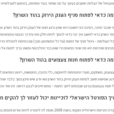
טנציאל של הצלחה חושבים בעיקר על מה שחסר בעיר מסוימת, בהתאם לאוכלוסייה ש
מה כדאי לפתוח סניף הענק הירוק בהוד השרון?
י שכבר הוזכר, הסיבה הכי חשובה היא שאין כרגע חנות של הענק הירוק בהוד השרון. 
וד השרון כדאי לחשוב איך הכי כדאי להפוך להיות חלק מזה והדרך הנכונה והמתאימה בי
ל העולמות – ניהול סניף של החנות (על כל המשתמע מכך) וגם כפיפות להנהלת הר
בינים שזכיינות היא מה שהכי מתאים הרי שאין כבר התלבטות ופשוט צריך לפנות אל ה
מה כדאי לפתוח חנות צעצועים בהוד השרון?
צועים, משחקים, מוצרי התפתחות לתינוקות, כלי כתיבה, תחפושות, ריהוט המתאים לי
גע שמישהו חושב לפתוח הענק הירוק בהוד השרון הוא יודע שיש סיכון נמוך בלבד שהחנ
 חנות צעצועים וברגע שנכנסים לתוך החנות – ממש חייבים לבצע רכישה. זהו סוד הה
יך הפורטל הישראלי לזכיינות יכול לעזור לך להקים חנ
זכיינות הישראלית הוקמה בשנת 2008 ושמה לה למטרה להיות אורים ותומים בכל מה שקשור לזכיינות ולתהליך ההפיכה לזכיינים.